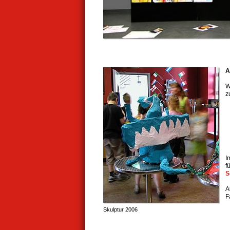
A
W
z
I
f
S
A
F
Skulptur 2006